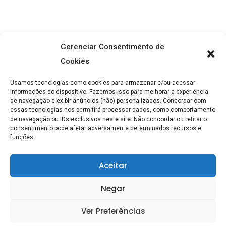
Gerenciar Consentimento de
Cookies
Usamos tecnologias como cookies para armazenar e/ou acessar
informações do dispositivo. Fazemos isso para melhorar a experiência
de navegação e exibir anúncios (não) personalizados. Concordar com
essas tecnologias nos permitirá processar dados, como comportamento
de navegação ou IDs exclusivos neste site. Não concordar ou retirar o
consentimento pode afetar adversamente determinados recursos e
Saúde Hub © 2024. Feito Com Elementor
funções.
SOBRE
CONTATO
POLÍTICA DE PRIVACIDADE
Aceitar
TERMOS E CONDIÇÕES
Negar
DECLARAÇÃO DE RESPONSABILIDADE
Ver Preferências
POLÍTICA DE COOKIES
POLÍTICA DE COOKIES (BR)