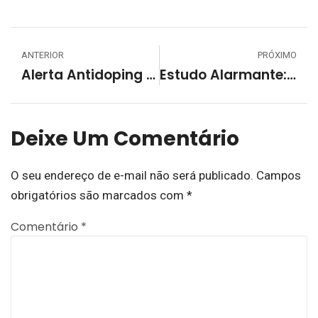
ANTERIOR
PRÓXIMO
Alerta Antidoping Nos Rótulos De Medicamentos
Estudo Alarmante: Estimativa Aponta 17 Mil Mortes Ligadas Ao Tratamento De COVID-19 Com Cloroquina
Deixe Um Comentário
O seu endereço de e-mail não será publicado.
Campos
obrigatórios são marcados com
*
Comentário
*